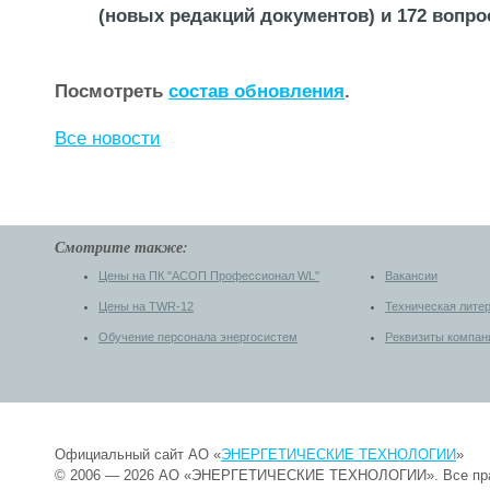
(новых редакций документов) и 172 вопро
Посмотреть
состав обновления
.
Все новости
Смотрите также:
Цены на ПК "АСОП Профессионал WL"
Вакансии
Цены на TWR-12
Техническая лите
Обучение персонала энергосистем
Реквизиты компан
Официальный сайт АО «
ЭНЕРГЕТИЧЕСКИЕ ТЕХНОЛОГИИ
»
© 2006 — 2026 АО «ЭНЕРГЕТИЧЕСКИЕ ТЕХНОЛОГИИ». Все пр